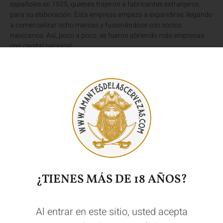
españoles en 1925, quienes trajeron a fabricantes extranjeros
para su elaboración. Esta empresa empezó a expandirse, llegando
a comercializar ocho marcas y fusionándose con socios
mexicanos. Así, poco a poco, se fueron abriendo más empresas
con capital nacional.
La Cerveza Mexicana
es muy apreciada en todo el mundo y
exportada a muchos países. Hoy por hoy, México ocupa el décimo
lugar en el consumo de Cerveza.
Y ahora que conoces más sobre la historia de la Cerveza en
Mexico,
seguro que quieres probarlas
.
Te aconsejamos
que empieces con éstas:
¿TIENES MÁS DE 18 AÑOS?
NUESTRA SELECCIÓN DE CERVEZAS
MEJICANAS
Al entrar en este sitio, usted acepta