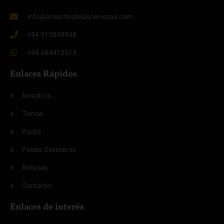
info@amantesdelascervezas.com
+34 910849948
+34 684413513
Enlaces Rápidos
Nosotros
Tienda
Packs
Países Ceveceros
Noticias
Contacto
Enlaces de interés