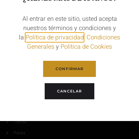
Al entrar en este sitio, usted acepta
nuestros términos y condiciones y
la
Política de privacidad
,
Condiciones
Generales
y
Política de Cookies
info@amantesdelascervezas.com
CONFIRMAR
+34 910849948
+34 684413513
CANCELAR
Enlaces Rápidos
Nosotros
Tienda
Packs