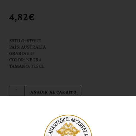
4,82
€
: STOUT
ESTILO
: AUSTRALIA
PAÍS
: 6,3º
GRADO
: NEGRA
COLOR
: 37,5 CL
TAMAÑO
AÑADIR AL CARRITO