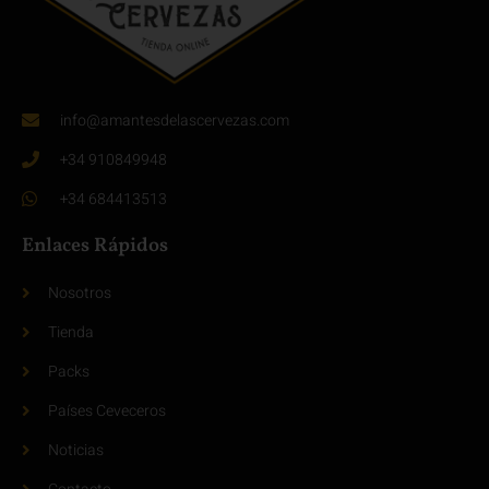
info@amantesdelascervezas.com
+34 910849948
+34 684413513
Enlaces Rápidos
Nosotros
Tienda
Packs
Países Ceveceros
Noticias