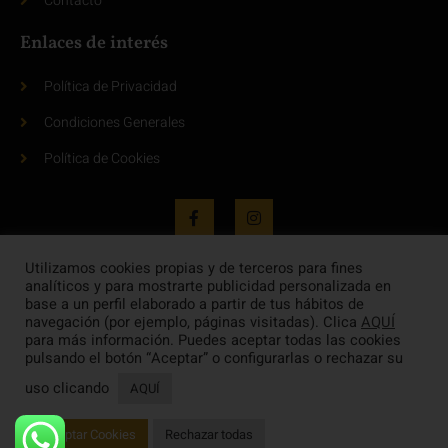
Contacto
Enlaces de interés
Política de Privacidad
Condiciones Generales
Política de Cookies
Utilizamos cookies propias y de terceros para fines
analíticos y para mostrarte publicidad personalizada en
base a un perfil elaborado a partir de tus hábitos de
navegación (por ejemplo, páginas visitadas). Clica
AQUÍ
para más información. Puedes aceptar todas las cookies
pulsando el botón “Aceptar” o configurarlas o rechazar su
uso clicando
AQUÍ
Copyright
Deditec©
2025. All Right Reserved.
Aceptar Cookies
Rechazar todas