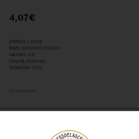
4,07
€
:
LAGER
ESTILO
:
ESTADOS UNIDOS
PAÍS
: 4,8º
GRADO
:
DORADA
COLOR
: 33 CL
TAMAÑO
Sin existencias
Descripción