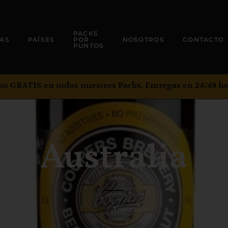
PACKS
AS
PAÍSES
POR
NOSOTROS
CONTACTO
PUNTOS
os GRATIS en todos nuestros Packs. Entregas en 24/48 ho
Australia
Inicio
/ Australia