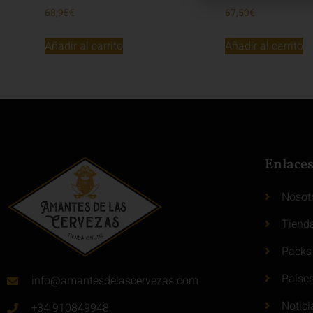
68,95
€
67,50
€
Añadir al carrito
Añadir al carrito
Enlace
Nosot
Tiend
Packs
Paíse
info@amantesdelascervezas.com
Notici
+34 910849948