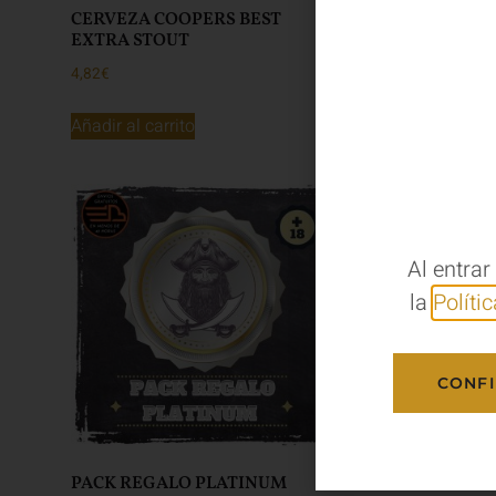
CERVEZA COOPERS BEST
CERVEZA COOPE
EXTRA STOUT
4,82
€
4,82
€
Añadir al carrito
Añadir al carrito
Al entrar
la
Políti
CONF
PACK REGALO PLATINUM
PACK REGALO 