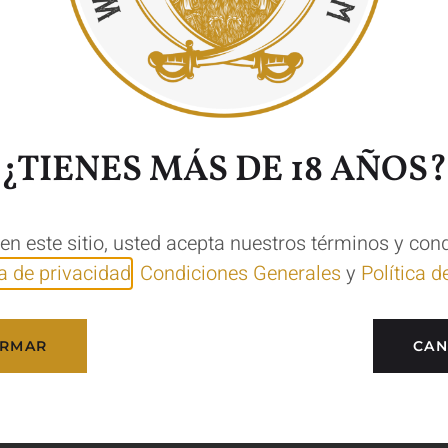
RS PALE ALE
PACK REGALO CERVECERO
PACK R
LIMIT
69,25
€
43,95
€
Añadir al carrito
Añadir a
¿TIENES MÁS DE 18 AÑOS?
 en este sitio, usted acepta nuestros términos y con
ca de privacidad
,
Condiciones Generales
y
Política d
IRMAR
CAN
PREMIUM
PACK REGALO SELECCIÓN