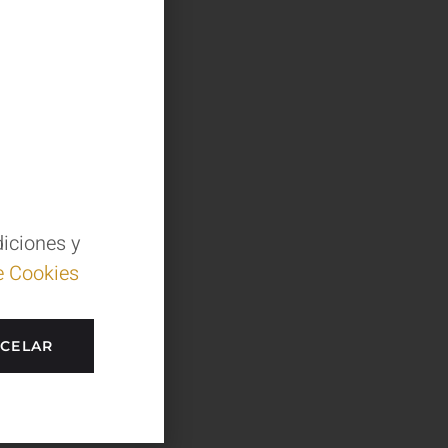
EGALO EDICIÓN
ADA
l carrito
diciones y
e Cookies
CELAR