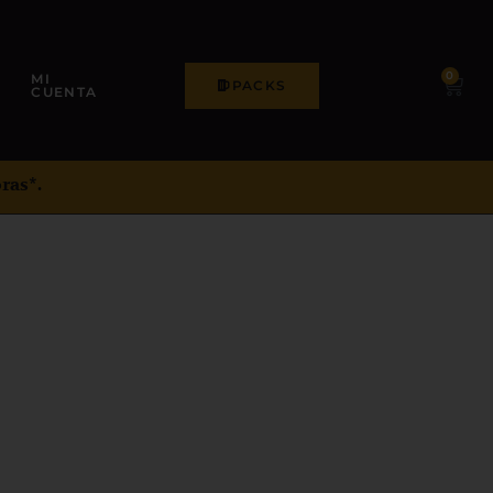
0
MI
PACKS
CUENTA
ras*.