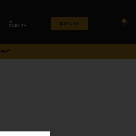
0
MI
PACKS
CUENTA
ras*.