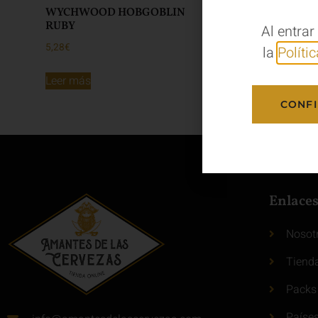
WYCHWOOD HOBGOBLIN
RUBY
Al entrar
5,28
€
la
Políti
Leer más
CONF
Enlace
Nosot
Tiend
Packs
Paíse