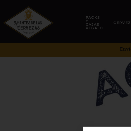
PACKS
Y
CERVEZ
CAJAS
REGALO
Enví