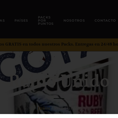
PACKS
AS
PAÍSES
POR
NOSOTROS
CONTACTO
PUNTOS
os GRATIS en todos nuestros Packs. Entregas en 24/48 ho
Reino Unido
Inicio
/ Reino Unido