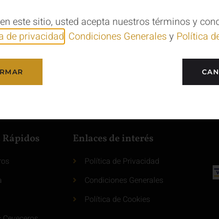
 en este sitio, usted acepta nuestros términos y con
ca de privacidad
,
Condiciones Generales
y
Política d
IRMAR
CAN
s Rápidos
Enlaces de interés
ros
Política de Privacidad
a
Condiciones Generales
Política de Cookies
s Ceveceros