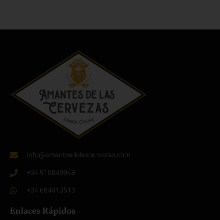
info@amantesdelascervezas.com
+34 910849948
+34 684413513
Enlaces Rápidos