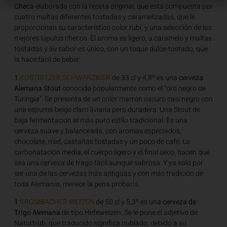
Checa
elaborada con la receta original, que está compuesta por
cuatro maltas diferentes tostadas y caramelizadas, que le
proporcionan su característico color rubí, y una selección de los
mejores lúpulos checos. El aroma es ligero, a caramelo y maltas
tostadas y su sabor es único, con un toque dulce-tostado, que
la hace fácil de beber.
1
KOSTRITZER SCHWARZBIER
de 33 cl y 4,8º es una
cerveza
Alemana Stout
conocida popularmente como el ”oro negro de
Turingia”. Se presenta de un color marrón oscuro casi negro con
una espuma beige claro liviana pero duradera. Una Stout de
baja fermentación al más puro estilo tradicional. Es una
cerveza suave y balanceada, con aromas especiados,
chocolate, miel, castañas tostadas y un poco de café. La
carbonatación media, el cuerpo ligero y el final seco, hacen que
sea una cerveza de trago fácil aunque sabrosa. Y ya solo por
ser una de las cervezas más antiguas y con más tradición de
toda Alemania, merece la pena probarla.
1
KROMBACHER WEIZEN
de 50 cl y 5,3º es una
cerveza de
Trigo Alemana
de tipo Hefeweizen. Se le pone el adjetivo de
Naturtrüb, que traducido significa nublado, debido a su