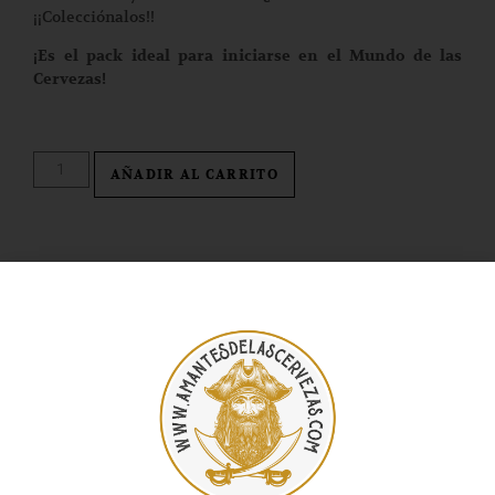
¡¡Colecciónalos!!
¡Es el pack ideal para iniciarse en el Mundo de las
Cervezas!
AÑADIR AL CARRITO
Descripción
PACK DESCUBRE LAS CERVEZAS DEL MUNDO.
Es el Pack ideal
para iniciarse en los diferentes Estilos y Sabores de las
Cervezas del Mundo. Este pack contiene:
1
LA TRAPPE DUBBEL BRUNE
de 33cl y 7,0º, es una
cerveza